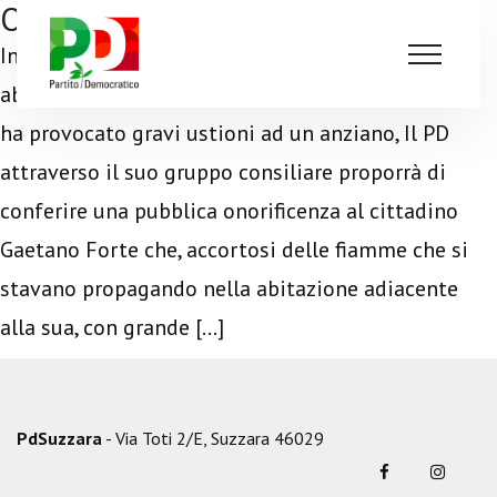
Onorificenza per Gaetano Forte
In relazione all’incendio sviluppatosi in una
abitazione del centro di Suzzara il 28 luglio e cha
ha provocato gravi ustioni ad un anziano, Il PD
attraverso il suo gruppo consiliare proporrà di
conferire una pubblica onorificenza al cittadino
Gaetano Forte che, accortosi delle fiamme che si
stavano propagando nella abitazione adiacente
alla sua, con grande […]
PdSuzzara
- Via Toti 2/E, Suzzara 46029