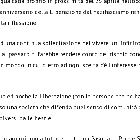
asqua cada proprio in prossimità del 25 aprile nell’o
anniversario della Liberazione dal nazifascismo re
ta riflessione.
d una continua sollecitazione nel vivere un “infinit
al passato ci farebbe rendere conto del rischio conc
un mondo in cui dietro ad ogni scelta c’è l’interesse
ua ed anche la Liberazione (con le persone che ne h
rso una società che difenda quel senso di comunità 
diversi dalle bestie.
cio auguriamo a tutte e tutti una Pasqua di Pace e 