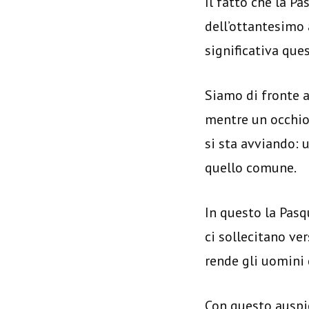
Il fatto che la P
dell’ottantesimo 
significativa ques
Siamo di fronte a
mentre un occhio 
si sta avviando: 
quello comune.
In questo la Pasq
ci sollecitano ve
rende gli uomini 
Con questo auspi