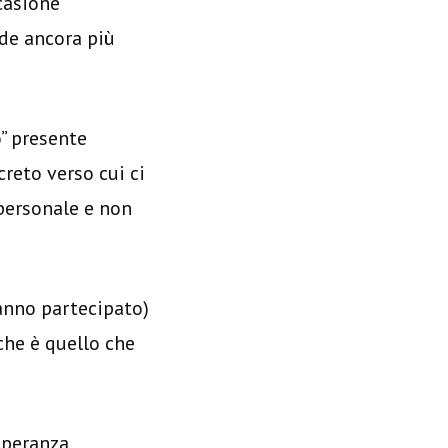
ccasione
nde ancora più
o” presente
reto verso cui ci
 personale e non
anno partecipato)
che è quello che
Speranza